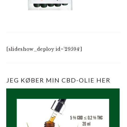
[slideshow_deploy id=’29594′]
JEG KØBER MIN CBD-OLIE HER