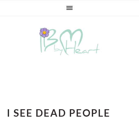
Gå
Skip
Gå
direkte
til
direkte
til
indhold
til
primær
primær
navigation
sidebar
I SEE DEAD PEOPLE