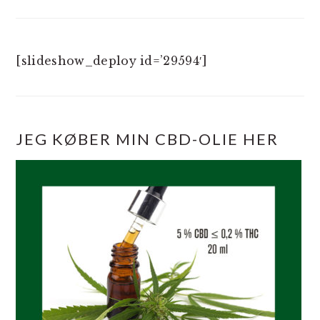
[slideshow_deploy id=’29594′]
JEG KØBER MIN CBD-OLIE HER