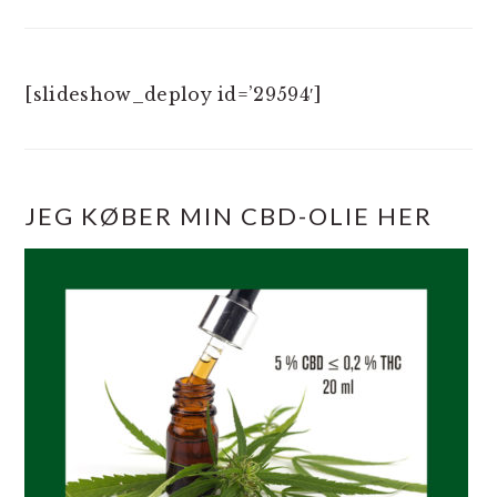
[slideshow_deploy id=’29594′]
JEG KØBER MIN CBD-OLIE HER