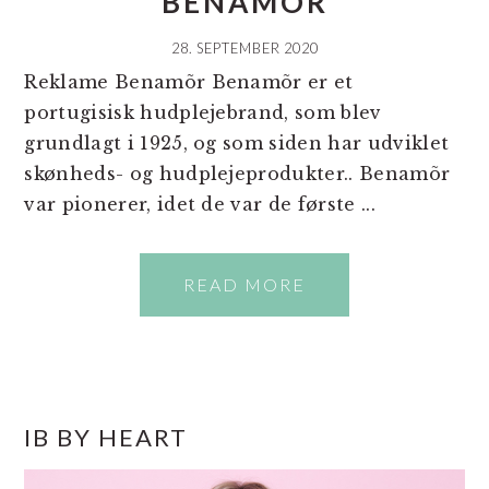
BENAMÕR
28. SEPTEMBER 2020
Reklame Benamõr Benamõr er et
portugisisk hudplejebrand, som blev
grundlagt i 1925, og som siden har udviklet
skønheds- og hudplejeprodukter.. Benamõr
var pionerer, idet de var de første ...
READ MORE
PRIMÆR
IB BY HEART
SIDEBAR