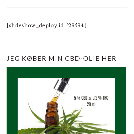
[slideshow_deploy id=’29594′]
JEG KØBER MIN CBD-OLIE HER