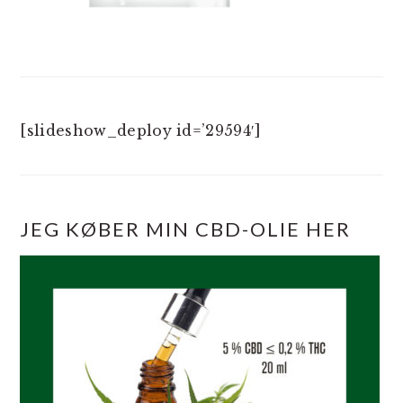
[slideshow_deploy id=’29594′]
JEG KØBER MIN CBD-OLIE HER