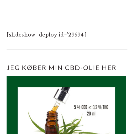
[slideshow_deploy id=’29594′]
JEG KØBER MIN CBD-OLIE HER