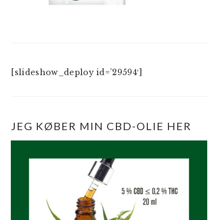
[slideshow_deploy id=’29594′]
JEG KØBER MIN CBD-OLIE HER