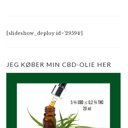
[slideshow_deploy id=’29594′]
JEG KØBER MIN CBD-OLIE HER