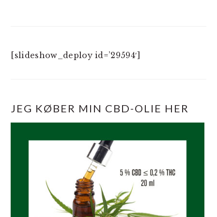
[slideshow_deploy id=’29594′]
JEG KØBER MIN CBD-OLIE HER