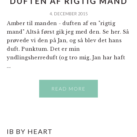
DUFTEN AF RIGTIG MAND
4. DECEMBER 2015
Amber til manden - duften af en "rigtig
mand" Altså først gik jeg med den. Se her. Så
prøvede vi den på Jan, og så blev det hans
duft. Punktum. Det er min
yndlingsherreduft (og tro mig, Jan har haft
...
READ MORE
PRIMÆR
IB BY HEART