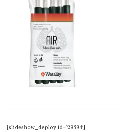
[slideshow_deploy id=’29594′]