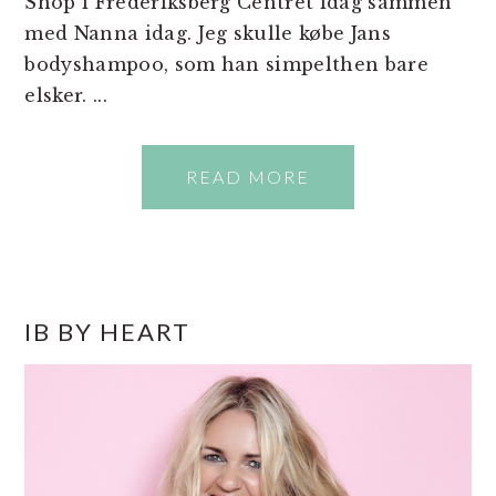
Shop i Frederiksberg Centret idag sammen
med Nanna idag. Jeg skulle købe Jans
bodyshampoo, som han simpelthen bare
elsker. ...
READ MORE
PRIMÆR
IB BY HEART
SIDEBAR