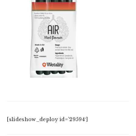
[slideshow_deploy id=’29594′]