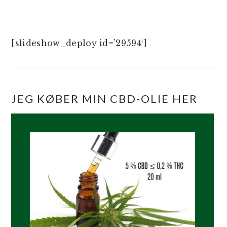
[slideshow_deploy id=’29594′]
JEG KØBER MIN CBD-OLIE HER