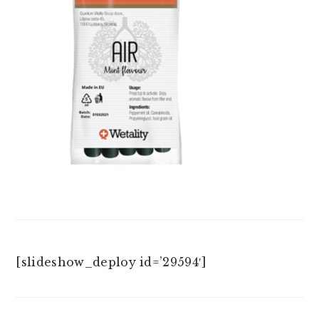
[slideshow_deploy id=’29594′]