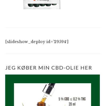
[slideshow_deploy id=’29594′]
JEG KØBER MIN CBD-OLIE HER