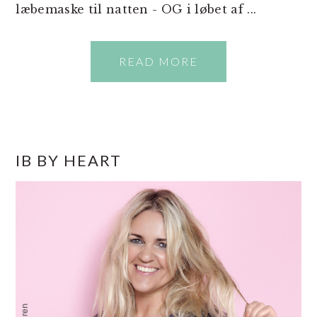
læbemaske til natten - OG i løbet af ...
READ MORE
PRIMÆR
IB BY HEART
SIDEBAR