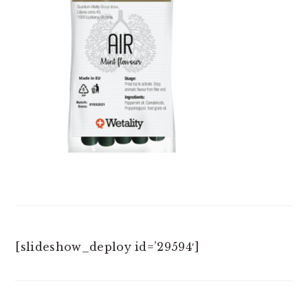
[slideshow_deploy id=’29594′]