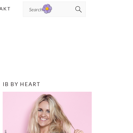
Search
AKT
PRIMÆR
IB BY HEART
SIDEBAR