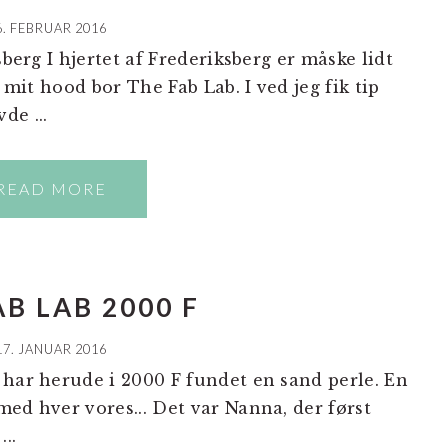
6. FEBRUAR 2016
sberg I hjertet af Frederiksberg er måske lidt
f mit hood bor The Fab Lab. I ved jeg fik tip
de ...
READ MORE
AB LAB 2000 F
17. JANUAR 2016
har herude i 2000 F fundet en sand perle. En
ed hver vores... Det var Nanna, der først
..