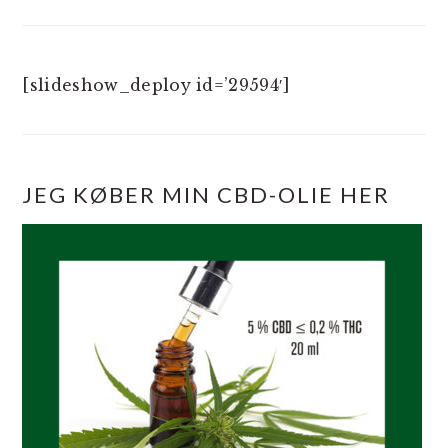
[slideshow_deploy id=’29594′]
JEG KØBER MIN CBD-OLIE HER