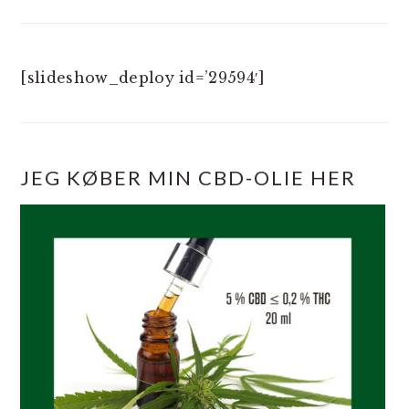
[slideshow_deploy id=’29594′]
JEG KØBER MIN CBD-OLIE HER