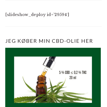
[slideshow_deploy id=’29594′]
JEG KØBER MIN CBD-OLIE HER