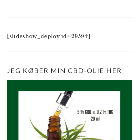
[slideshow_deploy id=’29594′]
JEG KØBER MIN CBD-OLIE HER