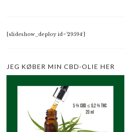
[slideshow_deploy id=’29594′]
JEG KØBER MIN CBD-OLIE HER