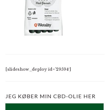
[slideshow_deploy id=’29594′]
JEG KØBER MIN CBD-OLIE HER