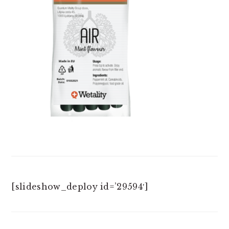
[slideshow_deploy id=’29594′]