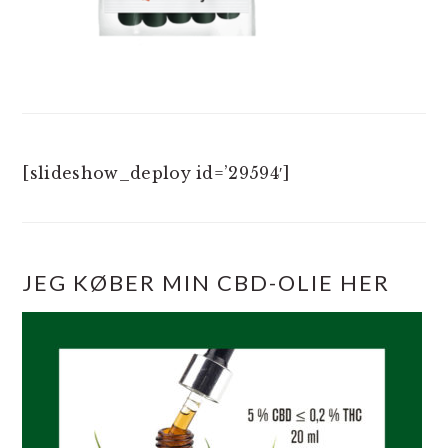
[slideshow_deploy id=’29594′]
JEG KØBER MIN CBD-OLIE HER