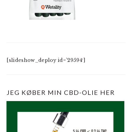
[slideshow_deploy id=’29594′]
JEG KØBER MIN CBD-OLIE HER