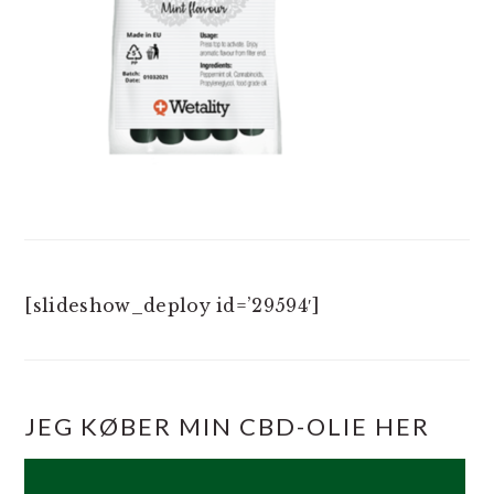
[slideshow_deploy id=’29594′]
JEG KØBER MIN CBD-OLIE HER