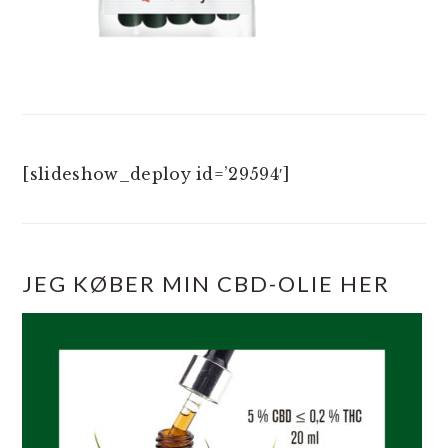
[slideshow_deploy id=’29594′]
JEG KØBER MIN CBD-OLIE HER