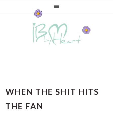
Gå
Skip
Gå
direkte
til
direkte
til
indhold
til
primær
primær
navigation
sidebar
WHEN THE SHIT HITS
THE FAN