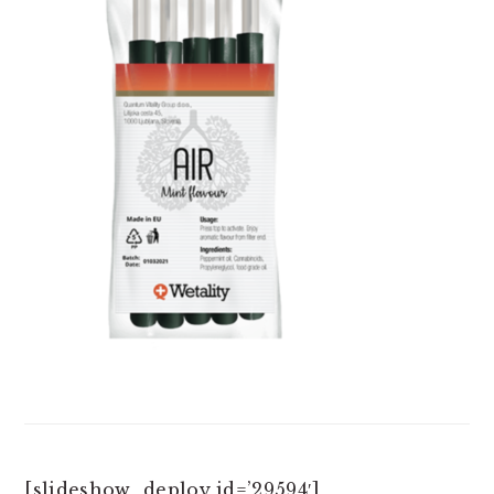
[slideshow_deploy id=’29594′]