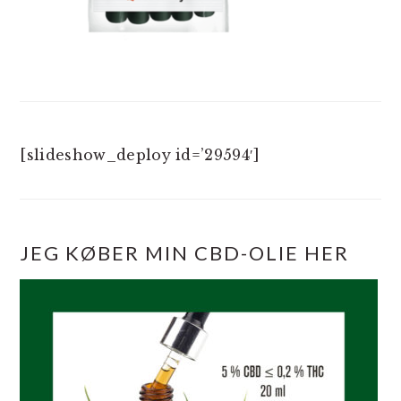
[slideshow_deploy id=’29594′]
JEG KØBER MIN CBD-OLIE HER