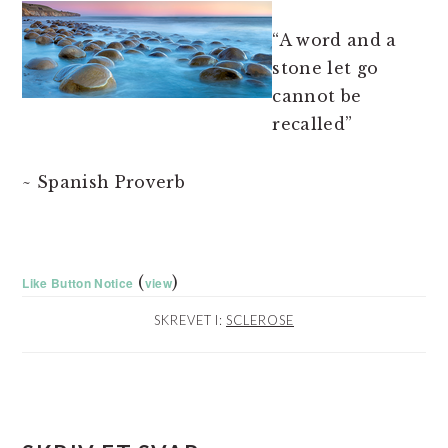
“A word and a
stone let go
cannot be
recalled”
~ Spanish Proverb
(
)
Like Button Notice
view
SKREVET I:
SCLEROSE
LÆSERINTERAKTIONER