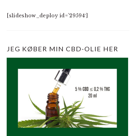
[slideshow_deploy id=’29594′]
JEG KØBER MIN CBD-OLIE HER