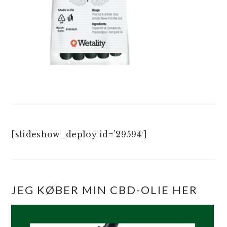
[slideshow_deploy id=’29594′]
JEG KØBER MIN CBD-OLIE HER