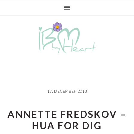
Gå
Skip
Gå
direkte
til
direkte
til
indhold
til
primær
primær
navigation
sidebar
17. DECEMBER 2013
ANNETTE FREDSKOV –
HUA FOR DIG