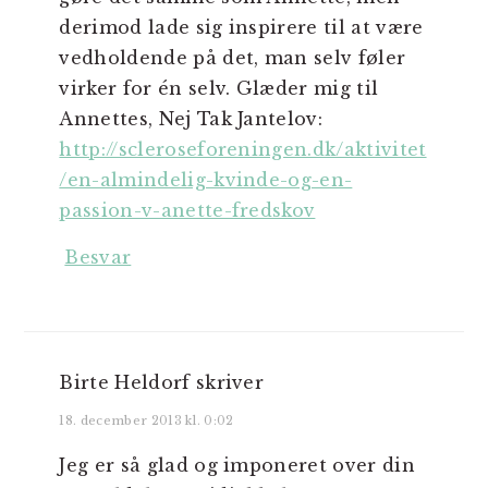
derimod lade sig inspirere til at være
vedholdende på det, man selv føler
virker for én selv. Glæder mig til
Annettes, Nej Tak Jantelov:
http://scleroseforeningen.dk/aktivitet
/en-almindelig-kvinde-og-en-
passion-v-anette-fredskov
Besvar
Birte Heldorf
skriver
18. december 2013 kl. 0:02
Jeg er så glad og imponeret over din