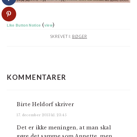
(
)
Like Button Notice
view
SKREVET I:
BØGER
LÆSERINTERAKTIONER
KOMMENTARER
Birte Heldorf
skriver
17. december 2013 kl. 23:45
Det er ikke meningen, at man skal
gøre det samme som Annette, men