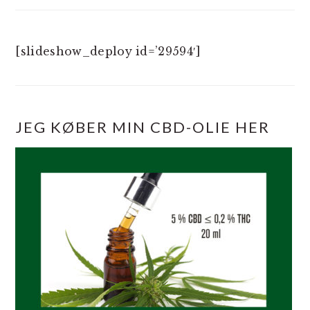
[slideshow_deploy id=’29594′]
JEG KØBER MIN CBD-OLIE HER