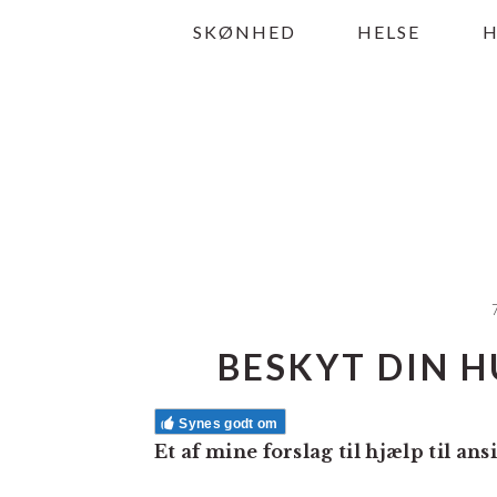
Gå
Skip
Gå
SKØNHED
HELSE
direkte
til
direkte
til
indhold
til
primær
primær
navigation
sidebar
BESKYT DIN H
Synes godt om
Et af mine forslag til hjælp til an