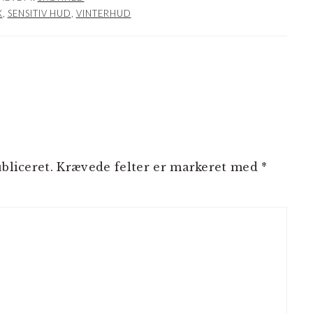
X
,
SENSITIV HUD
,
VINTERHUD
NER
bliceret.
Krævede felter er markeret med
*