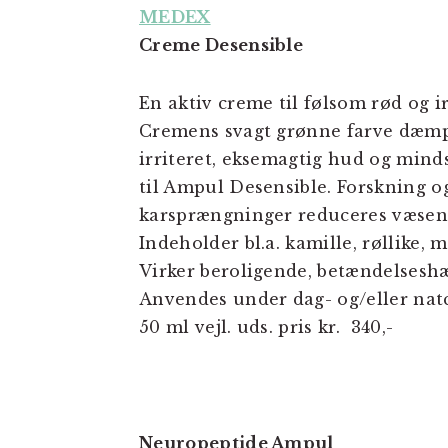
MEDEX
Creme Desensible
En aktiv creme til følsom rød og i
Cremens svagt grønne farve dæmp
irriteret, eksemagtig hud og mind
til Ampul Desensible. Forskning og 
karsprængninger reduceres væsentl
Indeholder bl.a. kamille, røllike, m
Virker beroligende, betændelse
Anvendes under dag- og/eller nat
50 ml vejl. uds. pris kr. 340,-
Neuropeptide Ampul