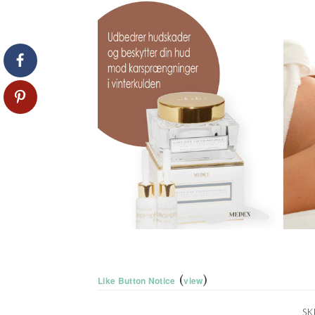
(
)
Like Button Notice
view
SK