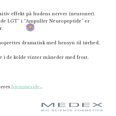
itiv effekt på hudens nerver (neuroner).
ide LGT” i “Ampuller Neuropeptide” er
er.
oprettes dramatisk med hensyn til tørhed,
 i de kolde vinter måneder med frost.
deres
hjemmeside
…