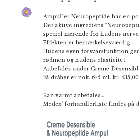
Ampuller Neuropeptide har en pos
Det aktive ingrediens “Neuropept
speciel nærende for hudens nerv
Effekten er bemærkelsesværdig.
Hudens egen forsvarsfunktion gen
rødmen og hudens elasticitet.
Anbefales under Creme Desensible
Få dråber er nok. 6×5 ml. kr. 435,00
Kan varmt anbefales…
Medex’ forhandlerliste findes på 