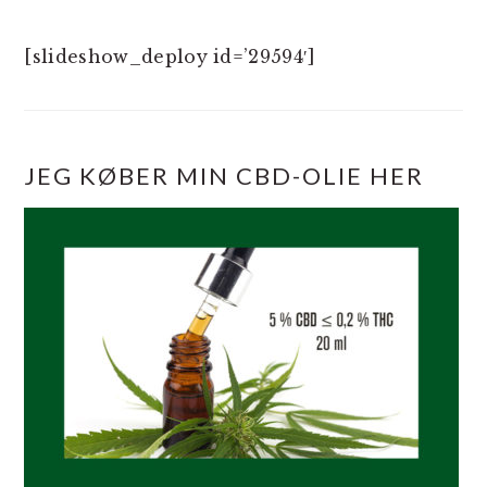
[slideshow_deploy id=’29594′]
JEG KØBER MIN CBD-OLIE HER