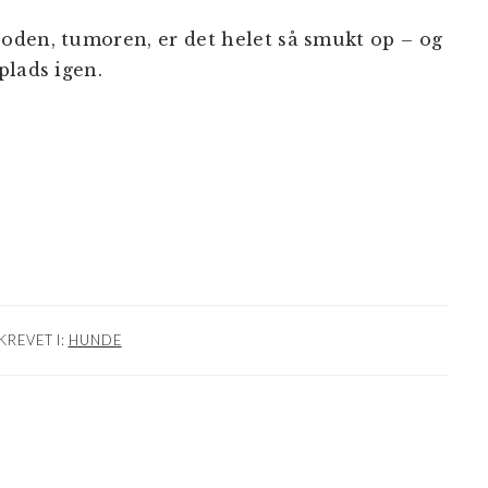
oden, tumoren, er det helet så smukt op – og
plads igen.
KREVET I:
HUNDE
NER