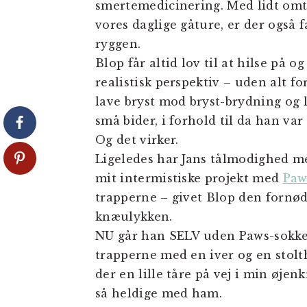
smertemedicinering. Med lidt omta
vores daglige gåture, er der også
ryggen.
Blop får altid lov til at hilse på
realistisk perspektiv – uden alt 
lave bryst mod bryst-brydning og 
små bider, i forhold til da han va
Og det virker.
Ligeledes har Jans tålmodighed me
mit intermistiske projekt med
Paw
trapperne – givet Blop den fornød
knæulykken.
NU går han SELV uden Paws-sokker
trapperne med en iver og en stolth
der en lille tåre på vej i min øje
så heldige med ham.