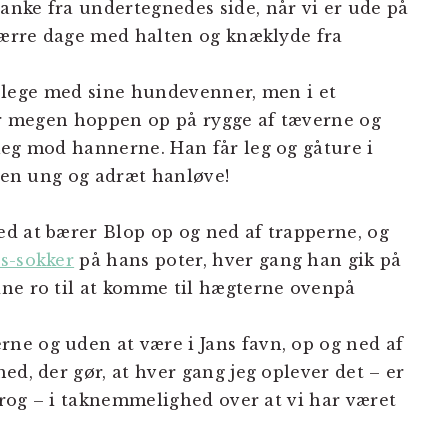
nke fra undertegnedes side, når vi er ude på
 færre dage med halten og knæklyde fra
 og lege med sine hundevenner, men i et
for megen hoppen op på rygge af tæverne og
leg mod hannerne. Han får leg og gåture i
r en ung og adræt hanløve!
d at bærer Blop op og ned af trapperne, og
s-sokker
på hans poter, hver gang han gik på
ne ro til at komme til hægterne ovenpå
ne og uden at være i Jans favn, op og ned af
ed, der gør, at hver gang jeg oplever det – er
nkrog – i taknemmelighed over at vi har været