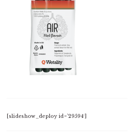
[slideshow_deploy id=’29594′]