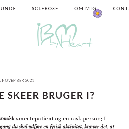
HUNDE
SCLEROSE
OM MIG
KONT
. NOVEMBER 2021
 SKEER BRUGER I?
kronis
k smertepatient og e
n rask person
;
I
gang du skal udføre en fysisk aktivitet, kræver det, at