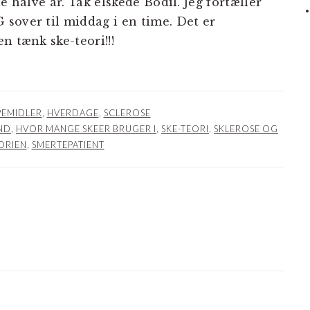
e halve år. Tak elskede Bodil. Jeg fortæller
sover til middag i en time. Det er
n tænk ske-teori!!!
EMIDLER
,
HVERDAGE
,
SCLEROSE
IND
,
HVOR MANGE SKEER BRUGER I
,
SKE-TEORI
,
SKLEROSE OG
ORIEN
,
SMERTEPATIENT
NER