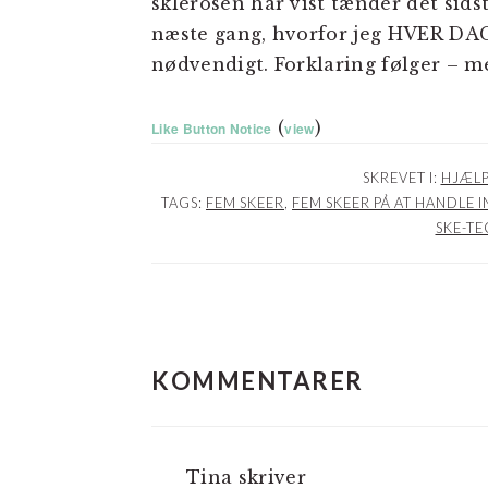
sklerosen har vist tænder det sidst
næste gang, hvorfor jeg HVER DAG 
nødvendigt. Forklaring følger – me
(
)
Like Button Notice
view
SKREVET I:
HJÆLP
TAGS:
FEM SKEER
,
FEM SKEER PÅ AT HANDLE 
SKE-TE
LÆSERINTERAKTIO
KOMMENTARER
Tina
skriver