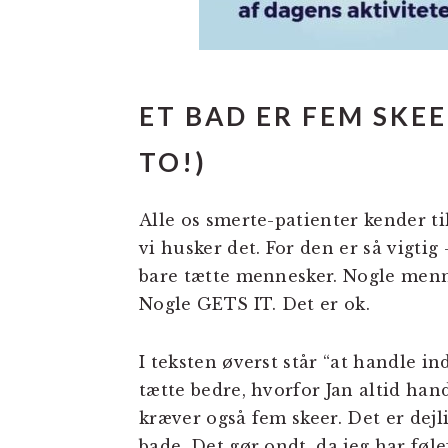
ET BAD ER FEM SKEE
TO!)
Alle os smerte-patienter kender til
vi husker det. For den er så vigtig
bare tætte mennesker. Nogle menne
Nogle GETS IT. Det er ok.
I teksten øverst står “at handle i
tætte bedre, hvorfor Jan altid han
kræver også fem skeer. Det er dejl
bade. Det gør ondt, da jeg har føle