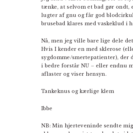
tænke, at selvom et bad gør ondt, e
lugter af gnu og får god blodcirk
brusebad klares med vaskeklud i h
Nå, men jeg ville bare lige dele det
Hvis I kender en med sklerose (e
sygdomme/smertepatienter), der d
i bedre forstår NU – eller endnu m
aflaster og viser hensyn.
Tankeknus og kærlige klem
Ibbe
NB: Min hjerteveninde sendte mig