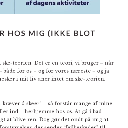
R HOS MIG (IKKE BLOT
 ske-teorien. Det er en teori, vi bruger – når
 – både for os – og for vores næreste – og ja
sker i mit liv aner intet om ske-teorien.
nd kræver 5 skeer” – så forstår mange af mine
dler ind – herhjemme hos os. At gå i bad
igt at blive ren. Dog gør det ondt på mig at
forstyrrelser, der sender “fejlbeskeder” til