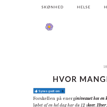
Gå
Skip
Gå
SKØNHED
HELSE
direkte
til
direkte
til
indhold
til
primær
primær
navigation
sidebar
18
HVOR MANGE
Synes godt om
6
Forskellen på energ
iniveauet hos en 
lø
bet af en hel dag har du 12 s
keer. Hver 