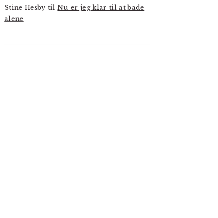
Stine Hesby
til
Nu er jeg klar til at bade
alene