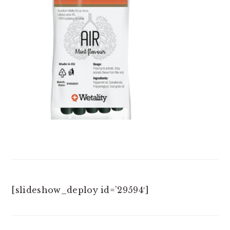
[slideshow_deploy id=’29594′]