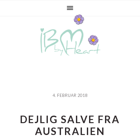
Gå
Skip
Gå
direkte
til
direkte
til
indhold
til
primær
primær
navigation
sidebar
4. FEBRUAR 2018
DEJLIG SALVE FRA
AUSTRALIEN