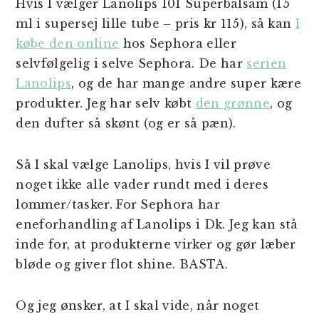
Hvis I vælger Lanolips 101 Superbalsam (15
ml i supersej lille tube – pris kr 115), så kan
I
købe den online
hos Sephora eller
selvfølgelig i selve Sephora. De har
serien
Lanolips
, og de har mange andre super kære
produkter. Jeg har selv købt
den grønne
, og
den dufter så skønt (og er så pæn).
Så I skal vælge Lanolips, hvis I vil prøve
noget ikke alle vader rundt med i deres
lommer/tasker. For Sephora har
eneforhandling af Lanolips i Dk. Jeg kan stå
inde for, at produkterne virker og gør læber
bløde og giver flot shine. BASTA.
Og jeg ønsker, at I skal vide, når noget