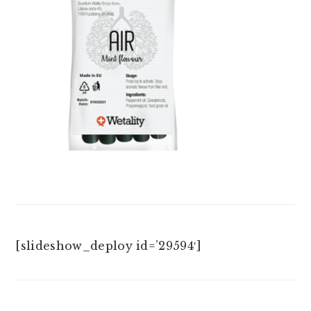
[slideshow_deploy id=’29594′]