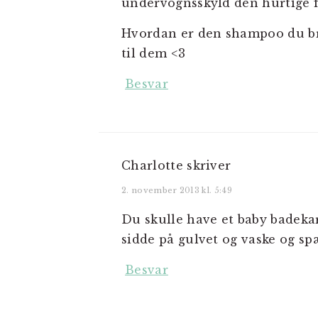
undervognsskyld den hurtige 
Hvordan er den shampoo du bru
til dem <3
Besvar
Charlotte
skriver
2. november 2013 kl. 5:49
Du skulle have et baby badekar
sidde på gulvet og vaske og s
Besvar