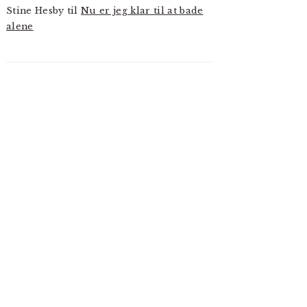
Stine Hesby
til
Nu er jeg klar til at bade
alene