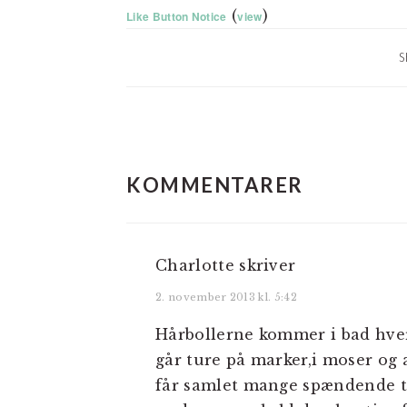
(
)
Like Button Notice
view
S
LÆSERINTERAKTIO
KOMMENTARER
Charlotte
skriver
2. november 2013 kl. 5:42
Hårbollerne kommer i bad hver
går ture på marker,i moser og
får samlet mange spændende t