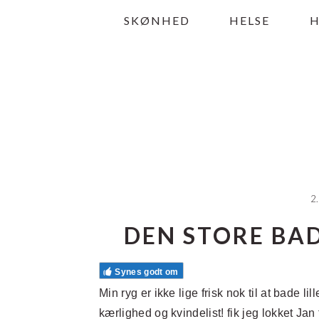
Gå
Skip
Gå
SKØNHED
HELSE
direkte
til
direkte
til
indhold
til
primær
primær
navigation
sidebar
2
DEN STORE BAD
Synes godt om
Min ryg er ikke lige frisk nok til at bade 
kærlighed og kvindelist! fik jeg lokket Jan