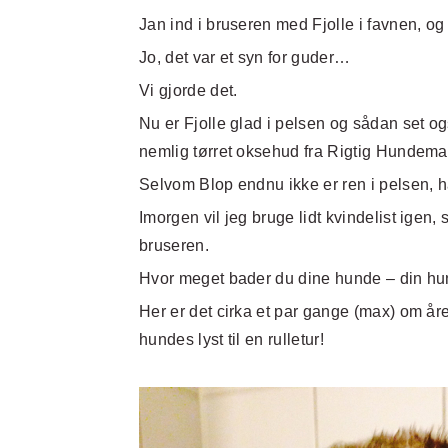
Jan ind i bruseren med Fjolle i favnen, 
Jo, det var et syn for guder…
Vi gjorde det.
Nu er Fjolle glad i pelsen og sådan set og
nemlig tørret oksehud fra Rigtig Hundema
Selvom Blop endnu ikke er ren i pelsen, h
Imorgen vil jeg bruge lidt kvindelist igen,
bruseren.
Hvor meget bader du dine hunde – din h
Her er det cirka et par gange (max) om å
hundes lyst til en rulletur!