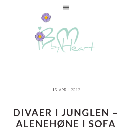
Gå
Skip
Gå
direkte
til
direkte
til
indhold
til
primær
primær
navigation
sidebar
15. APRIL 2012
DIVAER I JUNGLEN –
ALENEHØNE I SOFA