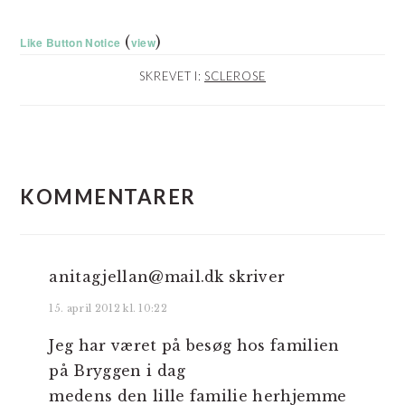
(
)
Like Button Notice
view
SKREVET I:
SCLEROSE
LÆSERINTERAKTIONER
KOMMENTARER
anitagjellan@mail.dk
skriver
15. april 2012 kl. 10:22
Jeg har været på besøg hos familien
på Bryggen i dag
medens den lille familie herhjemme