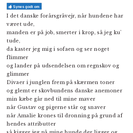
Synes godt om
I det danske forårsgråvejr, når hundene har
været ude,
manden er på job, smerter i krop, så jeg ku’
tude,
da kaster jeg mig i sofaen og ser noget
flimmer
og lander på udsendelsen om regnskov og
glimmer
Divaer i junglen frem på skærmen toner
og glemt er skovbundens danske anemoner
min kæbe går ned til mine maver
når Gustav og pigerne står og snaver
når Amalie krones til dronning på grund af
hendes attributter
så kigger jeg på mine hunde der ligger og