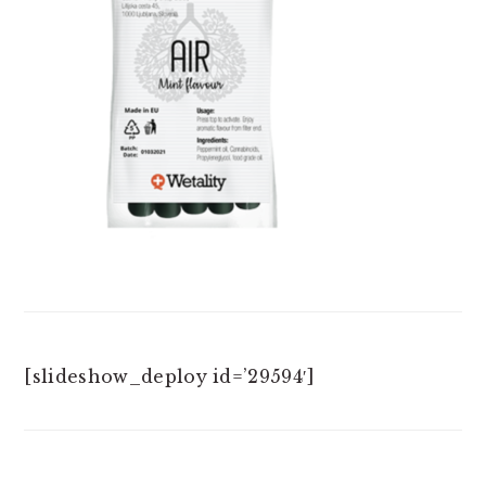
[slideshow_deploy id=’29594′]