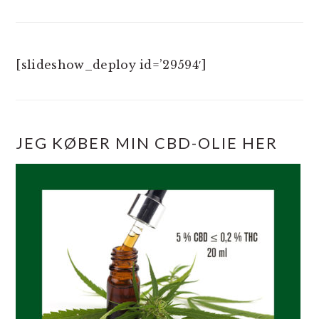
[slideshow_deploy id=’29594′]
JEG KØBER MIN CBD-OLIE HER