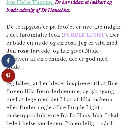
hos Helle Thorup.
De har sådan et lækkert og
bredt udvalg af Dr.Hauschka
.
De to lipgloss’er på foto’et er nye. De indgår
i dét føromtalte look (
PURPLE LIGHT
). Der
er både en nude og en rosa. Jeg er vild med
den rosa-farvede, og har givet Nude-
udgaven til en veninde, der er god med
Nude…
Jeg håber, at I er blevet inspireret til at fine
farven lilla frem derhjemme, og går igang
med at lege med det I har af lilla makeup –
eller finder nogle af de Purple Light-
makeupprodukterne fra Dr.Hauschka. I skal
lede i helse-verdenen. Pip endelig – når I