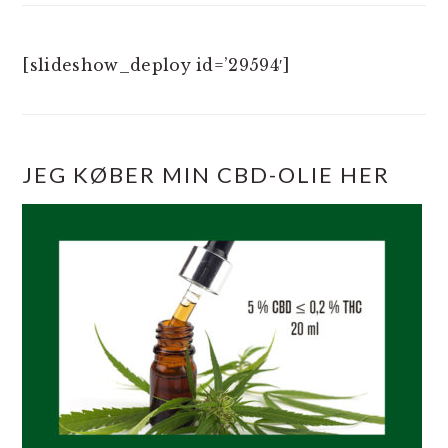
[slideshow_deploy id=’29594′]
JEG KØBER MIN CBD-OLIE HER