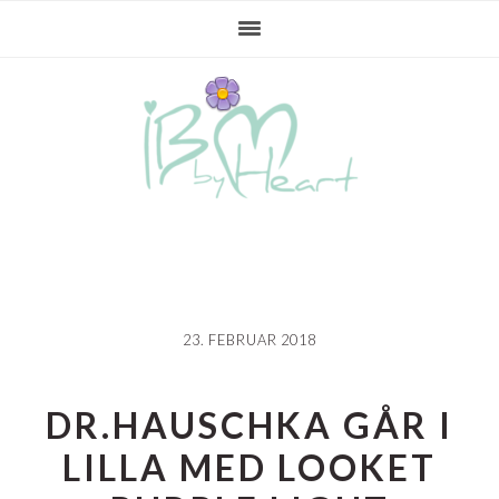
Gå
Skip
Gå
direkte
til
direkte
til
indhold
til
primær
primær
navigation
sidebar
23. FEBRUAR 2018
DR.HAUSCHKA GÅR I
LILLA MED LOOKET