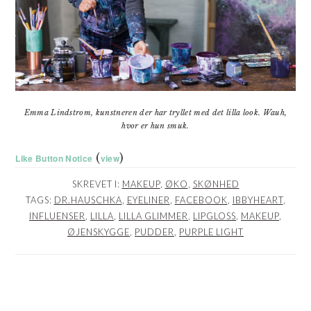
Emma Lindstrom, kunstneren der har tryllet med det lilla look. Wauh,
hvor er hun smuk.
(
)
Like Button Notice
view
SKREVET I:
MAKEUP
,
ØKO
,
SKØNHED
TAGS:
DR.HAUSCHKA
,
EYELINER
,
FACEBOOK
,
IBBYHEART
,
INFLUENSER
,
LILLA
,
LILLA GLIMMER
,
LIPGLOSS
,
MAKEUP
,
ØJENSKYGGE
,
PUDDER
,
PURPLE LIGHT
LÆSERINTERAKTIONER