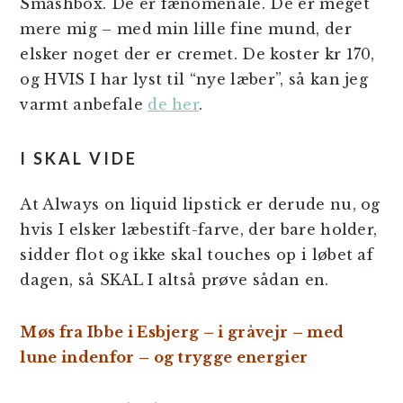
Smashbox. De er fænomenale. De er meget
mere mig – med min lille fine mund, der
elsker noget der er cremet. De koster kr 170,
og HVIS I har lyst til “nye læber”, så kan jeg
varmt anbefale
de her
.
I SKAL VIDE
At Always on liquid lipstick er derude nu, og
hvis I elsker læbestift-farve, der bare holder,
sidder flot og ikke skal touches op i løbet af
dagen, så SKAL I altså prøve sådan en.
Møs fra Ibbe i Esbjerg – i gråvejr – med
lune indenfor – og trygge energier