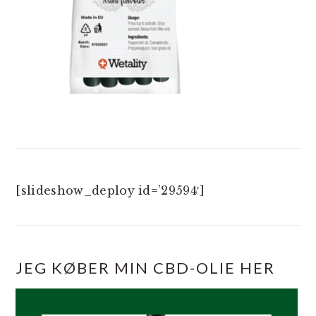
[slideshow_deploy id=’29594′]
JEG KØBER MIN CBD-OLIE HER