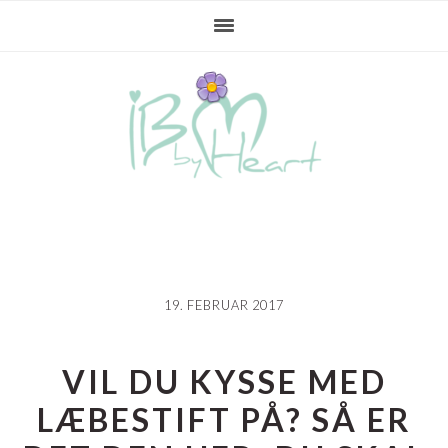
Gå
Skip
Gå
direkte
til
direkte
til
indhold
til
primær
primær
navigation
sidebar
19. FEBRUAR 2017
VIL DU KYSSE MED
LÆBESTIFT PÅ? SÅ ER