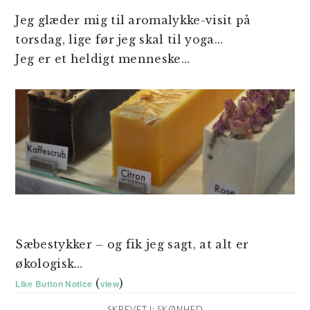
Jeg glæder mig til aromalykke-visit på
torsdag, lige før jeg skal til yoga…
Jeg er et heldigt menneske…
Sæbestykker – og fik jeg sagt, at alt er
økologisk…
(
)
Like Button Notice
view
SKREVET I:
SKØNHED