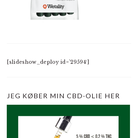
[slideshow_deploy id=’29594′]
JEG KØBER MIN CBD-OLIE HER