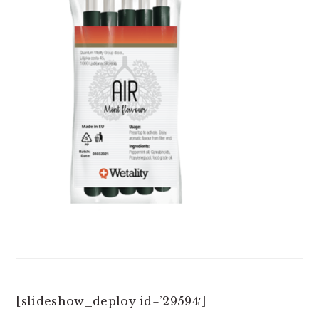
[slideshow_deploy id=’29594′]