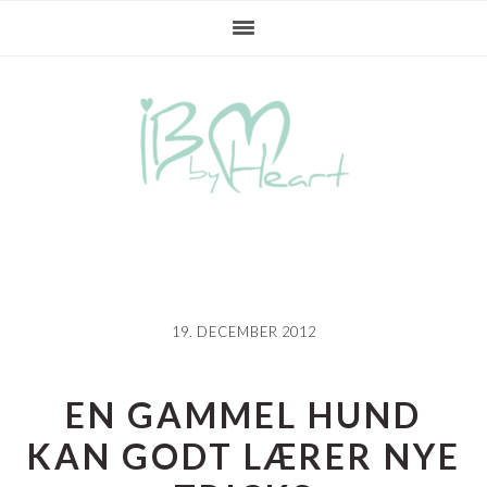
Gå
Skip
Gå
direkte
til
direkte
til
indhold
til
primær
primær
navigation
sidebar
19. DECEMBER 2012
EN GAMMEL HUND
KAN GODT LÆRER NYE