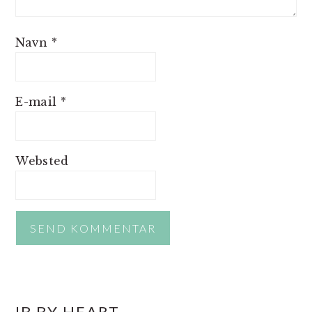
Navn
*
E-mail
*
Websted
PRIMÆR
IB BY HEART