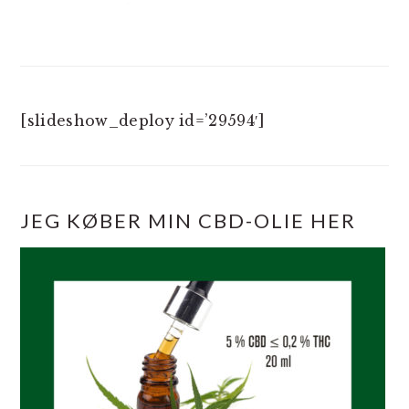
[slideshow_deploy id=’29594′]
JEG KØBER MIN CBD-OLIE HER