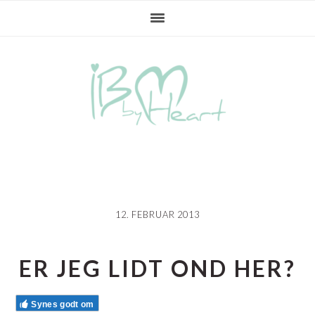
Gå
Skip
Gå
direkte
til
direkte
til
indhold
til
primær
primær
navigation
sidebar
12. FEBRUAR 2013
ER JEG LIDT OND HER?
Synes godt om