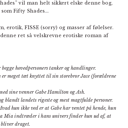
Shades” vil man helt sikkert elske denne bog,
k som Fifty Shades…
, erotik, FISSE (sorry) og masser af følelser.
i denne ret så velskrevne erotiske roman af
er begge hovedpersoners tanker og handlinger.
r meget tæt knyttet til sin storebror Jace (forældrene
 med sine venner Gabe Hamilton og Ash.
 blandt landets rigeste og mest magtfulde personer.
Hvad hun ikke ved er at Gabe har ventet på hende, hun
Da Mia indtræder i hans univers finder hun ud af, at
 bliver draget.