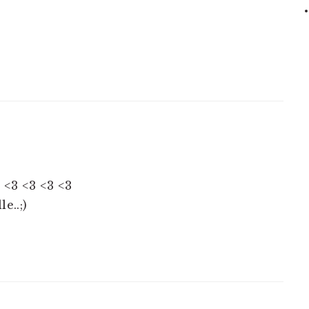
NER
3 <3 <3 <3 <3
e..;)