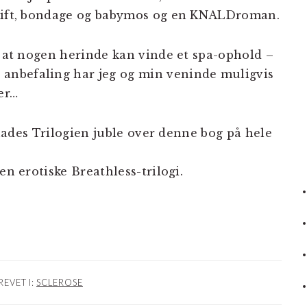
skift, bondage og babymos og en KNALDroman.
r at nogen herinde kan vinde et spa-ophold –
anbefaling har jeg og min veninde muligvis
er…
 Shades Trilogien juble over denne bog på hele
en erotiske Breathless-trilogi.
REVET I:
SCLEROSE