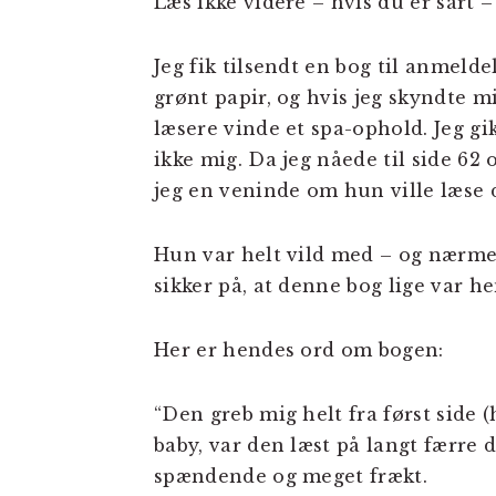
Læs ikke videre – hvis du er sart 
Jeg fik tilsendt en bog til anmelde
grønt papir, og hvis jeg skyndte 
læsere vinde et spa-ophold. Jeg g
ikke mig. Da jeg nåede til side 62
jeg en veninde om hun ville læse
Hun var helt vild med – og nærmest
sikker på, at denne bog lige var 
Her er hendes ord om bogen:
“Den greb mig helt fra først side 
baby, var den læst på langt færre d
spændende og meget frækt.