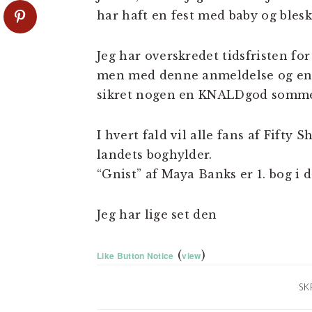
har haft en fest med baby og ble
Jeg har overskredet tidsfristen fo
men med denne anmeldelse og en 
sikret nogen en KNALDgod somm
I hvert fald vil alle fans af Fifty
landets boghylder.
“Gnist” af Maya Banks er 1. bog i d
Jeg har lige set den
(
)
Like Button Notice
view
SK