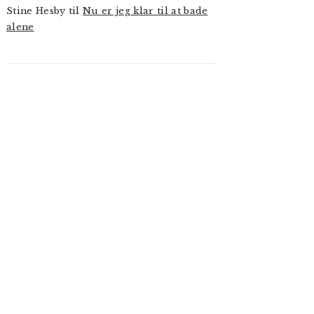
Stine Hesby
til
Nu er jeg klar til at bade
alene