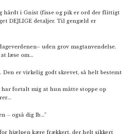
hårdt i Gnist (fisse og pik er ord der flittigt
get DEJLIGE detaljer. Til gengæld er
ndageverdenen– uden grov magtanvendelse.
 at læse om…
Den er virkelig godt skrevet, så helt bestemt
 har fortalt mig at hun måtte stoppe op
erer…
den – også dig Ib…”
 for hjælpen kære frækkert, der helt sikkert