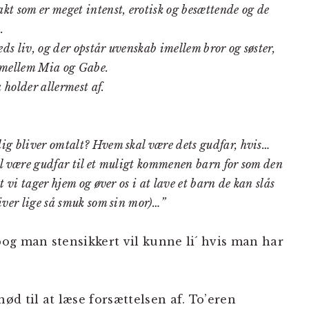
kt som er meget intenst, erotisk og besættende og de
n.
s liv, og der opstår uvenskab imellem bror og søster,
 imellem Mia og Gabe.
 holder allermest af.
ig bliver omtalt? Hvem skal være dets gudfar, hvis…
al være gudfar til et muligt kommenen barn for som den
t vi tager hjem og øver os i at lave et barn de kan slås
iver lige så smuk som sin mor)…”
og man stensikkert vil kunne li´ hvis man har
d til at læse forsættelsen af. To’eren