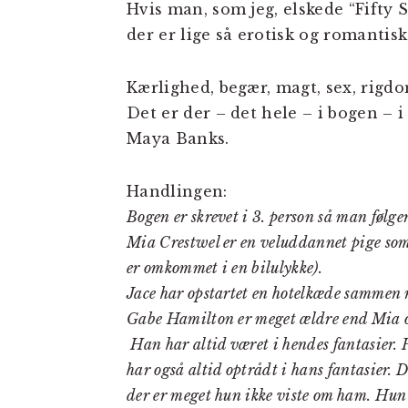
Hvis man, som jeg, elskede “Fifty 
der er lige så erotisk og romantis
Kærlighed, begær, magt, sex, rigdom
Det er der – det hele – i bogen – 
Maya Banks.
Handlingen:
Bogen er skrevet i 3. person så man følg
Mia Crestwel er en veluddannet pige som e
er omkommet i en bilulykke).
Jace har opstartet en hotelkæde sammen
Gabe Hamilton er meget ældre end Mia og
Han har altid været i hendes fantasier. 
har også altid optrådt i hans fantasier. 
der er meget hun ikke viste om ham. Hun