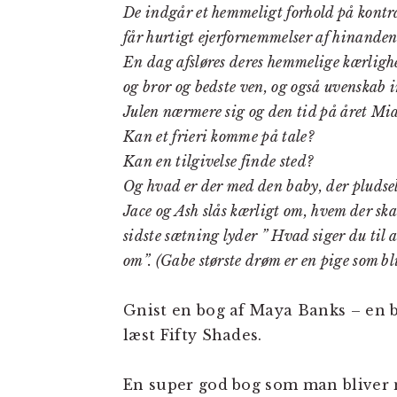
De indgår et hemmeligt forhold på kontra
får hurtigt ejerfornemmelser af hinande
En dag afsløres deres hemmelige kærlighed
og bror og bedste ven, og også uvenskab
Julen nærmere sig og den tid på året Mia
Kan et frieri komme på tale?
Kan en tilgivelse finde sted?
Og hvad er der med den baby, der pludsel
Jace og Ash slås kærligt om, hvem der sk
sidste sætning lyder ” Hvad siger du til a
om”. (Gabe største drøm er en pige som bl
Gnist en bog af Maya Banks – en b
læst Fifty Shades.
En super god bog som man bliver nø