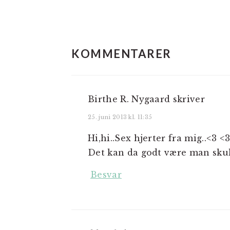
LÆSERINTERAKTIO
KOMMENTARER
Birthe R. Nygaard
skriver
25. juni 2013 kl. 11:35
Hi,hi..Sex hjerter fra mig..<3 <
Det kan da godt være man skull
Besvar