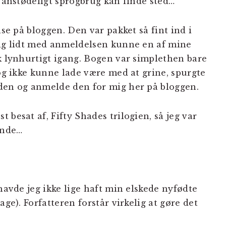
– anstødeligt sprogbrug kan finde sted…
lse på bloggen. Den var pakket så fint ind i
mig lidt med anmeldelsen kunne en af mine
ik lynhurtigt igang. Bogen var simplethen bare
 og ikke kunne lade være med at grine, spurgte
 den og anmelde den for mig her på bloggen.
 besat af, Fifty Shades trilogien, så jeg var
hende…
(havde jeg ikke lige haft min elskede nyfødte
age). Forfatteren forstår virkelig at gøre det