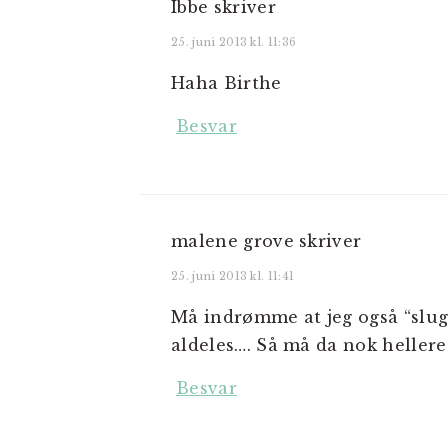
Ibbe
skriver
25. juni 2013 kl. 11:36
Haha Birthe
Besvar
malene grove
skriver
25. juni 2013 kl. 11:41
Må indrømme at jeg også “slugt
aldeles…. Så må da nok heller
Besvar