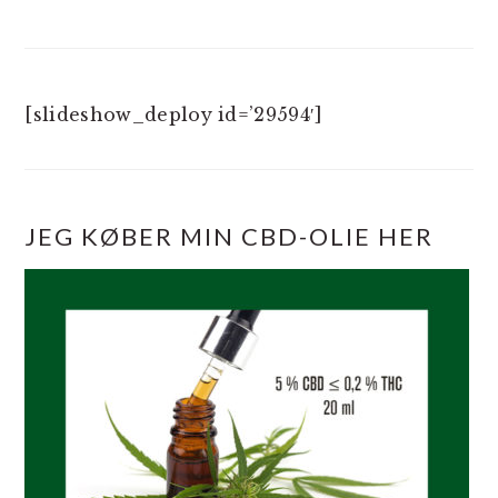
[slideshow_deploy id=’29594′]
JEG KØBER MIN CBD-OLIE HER