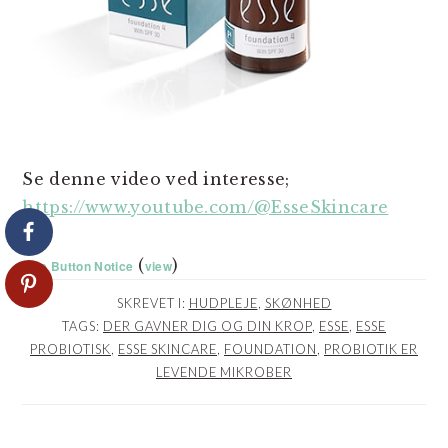
Se denne video ved interesse;
https://www.youtube.com/@EsseSkincare
(
)
Like Button Notice
view
SKREVET I:
HUDPLEJE
,
SKØNHED
TAGS:
DER GAVNER DIG OG DIN KROP
,
ESSE
,
ESSE
PROBIOTISK
,
ESSE SKINCARE
,
FOUNDATION
,
PROBIOTIK ER
LEVENDE MIKROBER