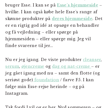
bruger Esse. I kan se på
Esse´s hjemmeside
–
hvilke. I kan også købe hele Esse´s range af
skønne produkter på
deres hjemmeside
. Det
er en rigtig god idé at opsøge en behandler
og få vejledning – eller spørge på
hjemmesiden – eller spørge mig. Jeg vil
finde svarerne til jer…
Nu er jeg igang. De viste produkter
cleanser
,
serum
,
øjencreme
og
dag og nat-creme
– er
jeg gået igang med nu – samt den flotte (og
seriøst gode)
foundation
/ farve F5. I kan
følge min Esse-rejse herinde – og på
Instagram.
Tak fordi I vil og er her. Nyd sommeren – og